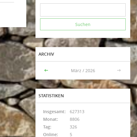
ARCHIV
<<
März / 2026
>>
STATISTIKEN
Insgesamt:
627313
Monat:
8806
Tag:
326
Online:
5