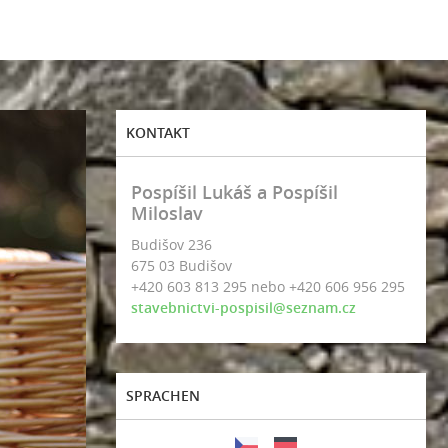
KONTAKT
Pospíšil Lukáš a Pospíšil
Miloslav
Budišov 236
675 03 Budišov
+420 603 813 295 nebo +420 606 956 295
stavebnictvi-pospisil@seznam.cz
SPRACHEN