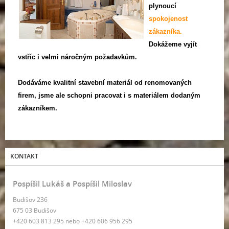
plynoucí
spokojenost
zákazníka.
Dokážeme vyjít
vstříc i velmi náročným požadavkům.
Dodáváme kvalitní stavební materiál od renomovaných
firem, jsme ale schopni pracovat i s materiálem dodaným
zákazníkem.
KONTAKT
Pospíšil Lukáš a Pospíšil Miloslav
Budišov 236
675 03 Budišov
+420 603 813 295 nebo +420 606 956 295