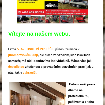
Vítejte na našem webu.
Firma
STAVEBNICTVÍ POSPÍŠIL
působí zejména v
jihomoravském kraji
,
ale práce ve vzdálenějších lokalitách
samozřejmě rádi domluvíme individuálně.
Máme více jak
desetiletou
zkušenost s prováděním stavebních prací jak u
nás, tak v
zahraničí.
B
ěhem naší práce
dbáme
na
profesionalitu,
pečlivost a z toho