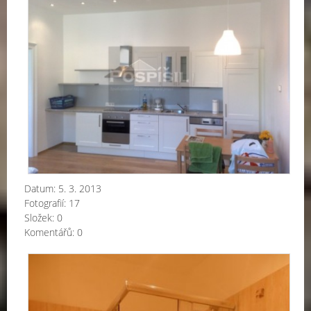
Datum:
5. 3. 2013
Fotografií:
17
Složek:
0
Komentářů:
0
Re
ko