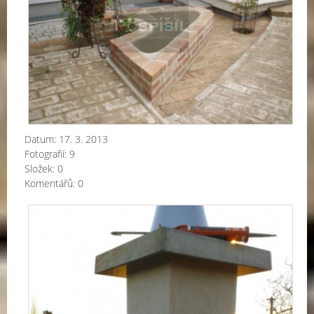
Datum:
17. 3. 2013
Fotografií:
9
Složek:
0
Komentářů:
0
Vyz
jed
ko
Sch