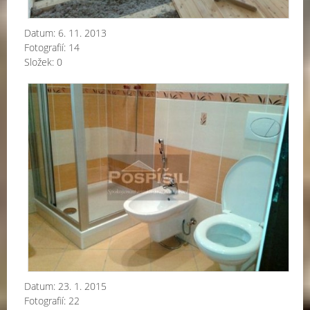
Datum:
6. 11. 2013
Fotografií:
14
Složek:
0
Re
ko
Datum:
23. 1. 2015
Fotografií:
22