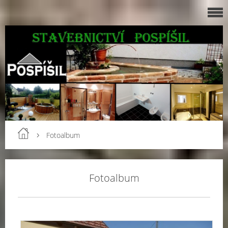
Fotoalbum
Fotoalbum
Kom