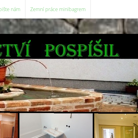
pište nám
Zemní práce minibagrem