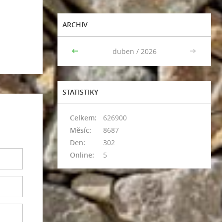
ARCHIV
<<
duben / 2026
>>
STATISTIKY
Celkem:
626900
Měsíc:
8687
Den:
302
Online:
5