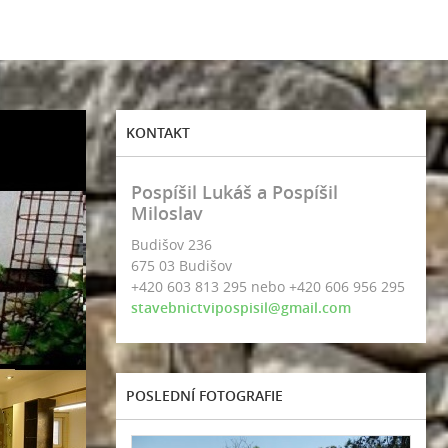
KONTAKT
Pospíšil Lukáš a Pospíšil
Miloslav
Budišov 236
675 03 Budišov
+420 603 813 295 nebo +420 606 956 295
stavebnictvipospisil@gmail.com
POSLEDNÍ FOTOGRAFIE