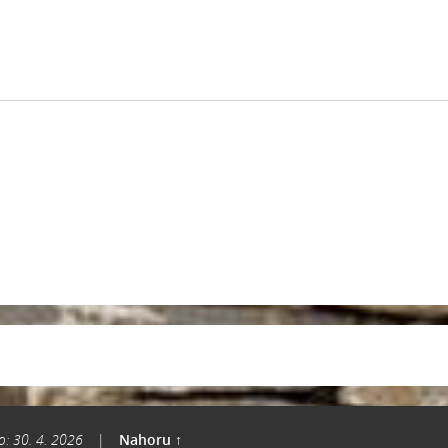
o: 30. 4. 2026
|
Nahoru ↑