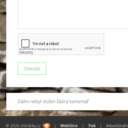
Zatím nebyl vložen žádný komentář
© 2026 eStránky.cz
|
WebSlice
|
Tisk
|
Aktualizován