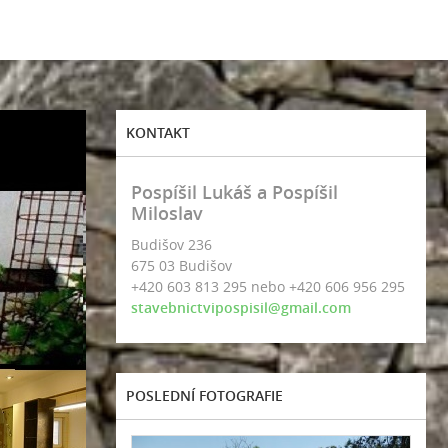
KONTAKT
Pospíšil Lukáš a Pospíšil
Miloslav
Budišov 236
675 03 Budišov
+420 603 813 295 nebo +420 606 956 295
stavebnictvipospisil@gmail.com
POSLEDNÍ FOTOGRAFIE