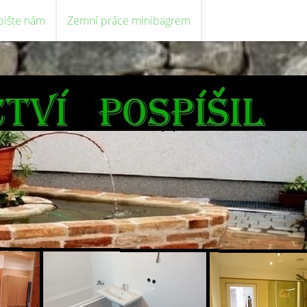
pište nám
Zemní práce minibagrem