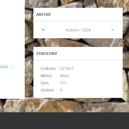
ARCHIV
<<
duben / 2026
>>
STATISTIKY
Další →
Celkem:
627667
Měsíc:
8666
Den:
371
Online:
9