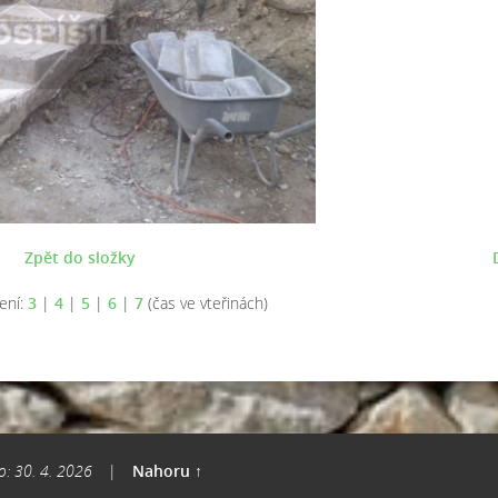
Zpět do složky
ení:
3
|
4
|
5
|
6
|
7
(čas ve vteřinách)
o: 30. 4. 2026
|
Nahoru ↑