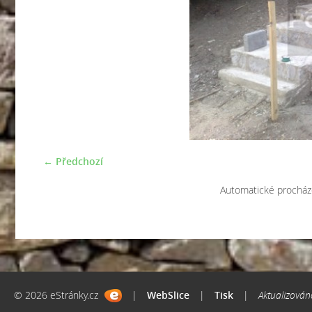
← Předchozí
Automatické procház
© 2026 eStránky.cz
|
WebSlice
|
Tisk
|
Aktualizován