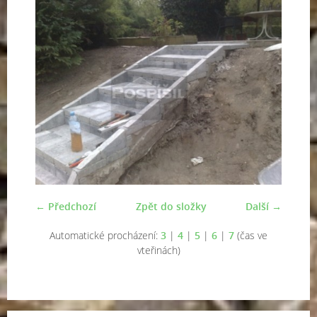
← Předchozí
Zpět do složky
Další →
Automatické procházení:
3
|
4
|
5
|
6
|
7
(čas ve
vteřinách)