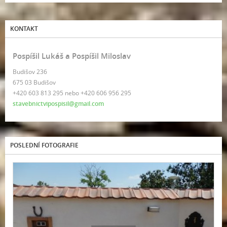
KONTAKT
Pospíšil Lukáš a Pospíšil Miloslav
Budišov 236
675 03 Budišov
+420 603 813 295 nebo +420 606 956 295
stavebnictvipospisil@gmail.com
POSLEDNÍ FOTOGRAFIE