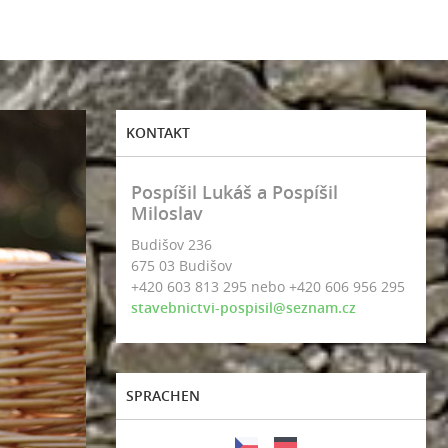
KONTAKT
Pospíšil Lukáš a Pospíšil
Miloslav
Budišov 236
675 03 Budišov
+420 603 813 295 nebo +420 606 956 295
stavebnictvi-pospisil@seznam.cz
SPRACHEN