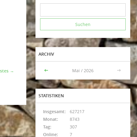
ARCHIV
<<
Mai / 2026
>>
stes →
STATISTIKEN
Insgesamt:
627217
Monat:
8743
Tag:
307
Online:
7