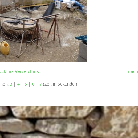
ück ins Verzeichnis
näch
ehen:
3
|
4
|
5
|
6
|
7
(Zeit in Sekunden )