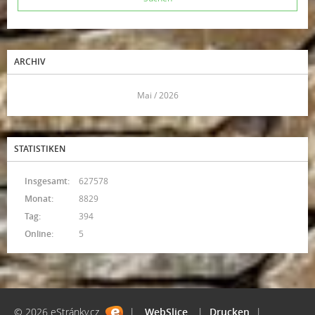
ARCHIV
<<
Mai / 2026
>>
STATISTIKEN
Insgesamt:
627578
Monat:
8829
Tag:
394
Online:
5
© 2026 eStránky.cz
|
WebSlice
|
Drucken
|