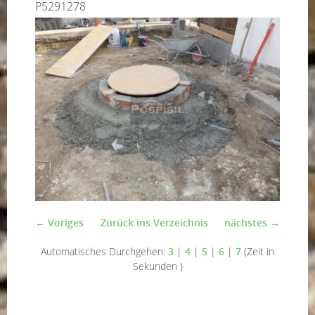
P5291278
← Voriges
Zurück ins Verzeichnis
nächstes →
Automatisches Durchgehen:
3
|
4
|
5
|
6
|
7
(Zeit in
Sekunden )