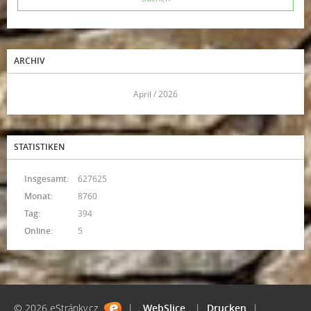
ARCHIV
<<
April / 2026
>>
STATISTIKEN
Insgesamt:
627625
Monat:
8760
Tag:
394
Online:
5
© 2026 eStránky.cz
|
WebSlice
|
Drucken
|