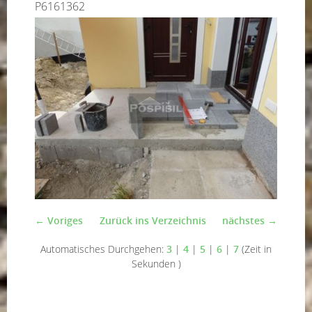
P6161362
← Voriges
Zurück ins Verzeichnis
nächstes →
Automatisches Durchgehen:
3
|
4
|
5
|
6
|
7
(Zeit in
Sekunden )