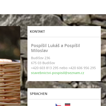
KONTAKT
Pospíšil Lukáš a Pospíšil
Miloslav
Budišov 236
675 03 Budišov
+420 603 813 295 nebo +420 606 956 295
stavebnictvi-pospisil@seznam.cz
SPRACHEN