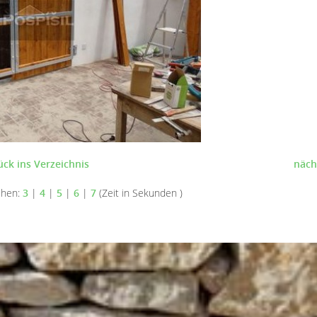
ück ins Verzeichnis
näch
ehen:
3
|
4
|
5
|
6
|
7
(Zeit in Sekunden )