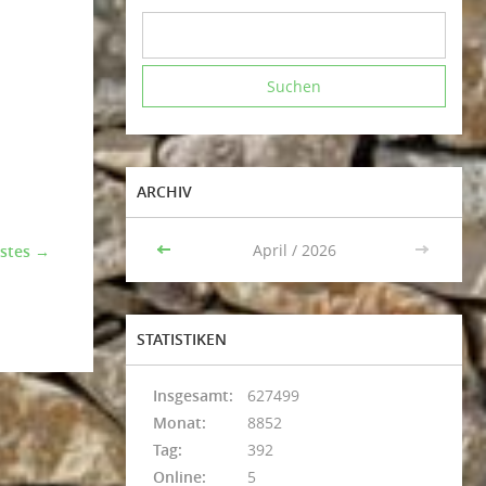
ARCHIV
<<
April / 2026
>>
stes →
STATISTIKEN
Insgesamt:
627499
Monat:
8852
Tag:
392
Online:
5