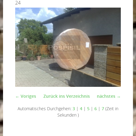
24
← Voriges
Zurück ins Verzeichnis
nächstes →
Automatisches Durchgehen:
3
|
4
|
5
|
6
|
7
(Zeit in
Sekunden )