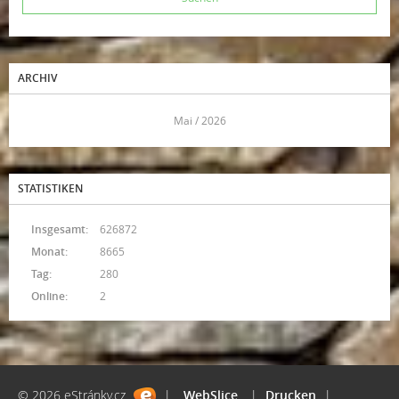
ARCHIV
<<
Mai / 2026
>>
STATISTIKEN
Insgesamt:
626872
Monat:
8665
Tag:
280
Online:
2
© 2026 eStránky.cz
|
WebSlice
|
Drucken
|