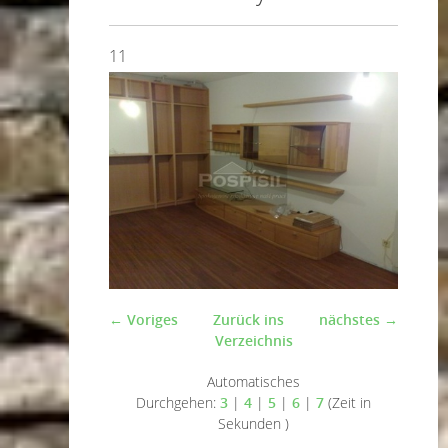
11
← Voriges
Zurück ins
nächstes →
Verzeichnis
Automatisches
Durchgehen:
3
|
4
|
5
|
6
|
7
(Zeit in
Sekunden )