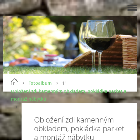
Fotoalbum
11
Obložení zdi kamenným obkladem, pokládka parket a
montáž nábytku
Obložení zdi kamenným
obkladem, pokládka parket
a montáž nábytku