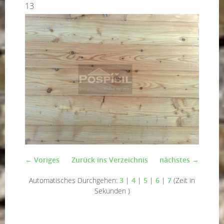
13
← Voriges
Zurück ins Verzeichnis
nächstes →
Automatisches Durchgehen:
3
|
4
|
5
|
6
|
7
(Zeit in
Sekunden )