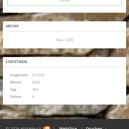
ARCHIV
<<
Mai / 2026
>>
STATISTIKEN
Insgesamt:
627243
Monat:
8763
Tag:
304
Online:
6
© 2026 eStránky.cz
|
WebSlice
|
Drucken
|