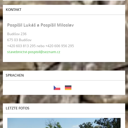
KONTAKT
Pospíšil Lukáš a Pospíšil Miloslav
Budišov 236
675 03 Budišov
+420 603 813 295 nebo +420 606 956 295
stavebnictvi-pospisil@seznam.cz
SPRACHEN
LETZTE FOTOS