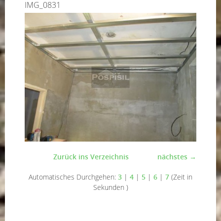
IMG_0831
Zurück ins Verzeichnis
nächstes →
Automatisches Durchgehen:
3
|
4
|
5
|
6
|
7
(Zeit in
Sekunden )