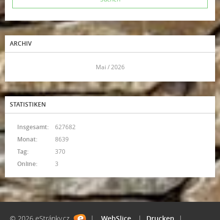
ARCHIV
<<
Mai / 2026
>>
STATISTIKEN
Insgesamt:
627682
Monat:
8639
Tag:
370
Online:
3
© 2026 eStránky.cz
|
WebSlice
|
Drucken
|