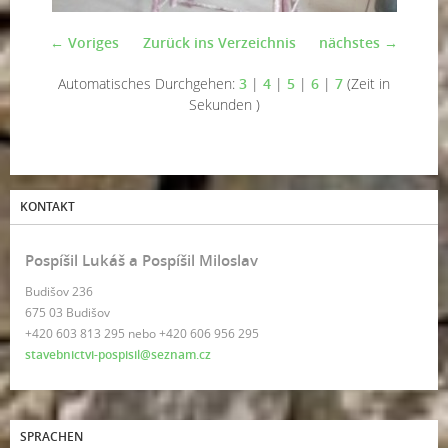
← Voriges
Zurück ins Verzeichnis
nächstes →
Automatisches Durchgehen:
3
|
4
|
5
|
6
|
7
(Zeit in
Sekunden )
KONTAKT
Pospíšil Lukáš a Pospíšil Miloslav
Budišov 236
675 03 Budišov
+420 603 813 295 nebo +420 606 956 295
stavebnictvi-pospisil@seznam.cz
SPRACHEN