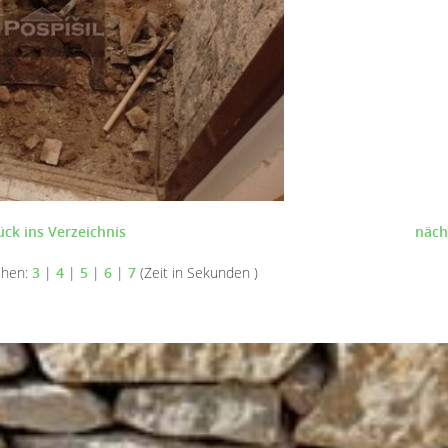
ück ins Verzeichnis
näch
ehen:
3
|
4
|
5
|
6
|
7
(Zeit in Sekunden )