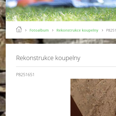
Fotoalbum
Rekonstrukce koupelny
P825
Rekonstrukce koupelny
P8251651