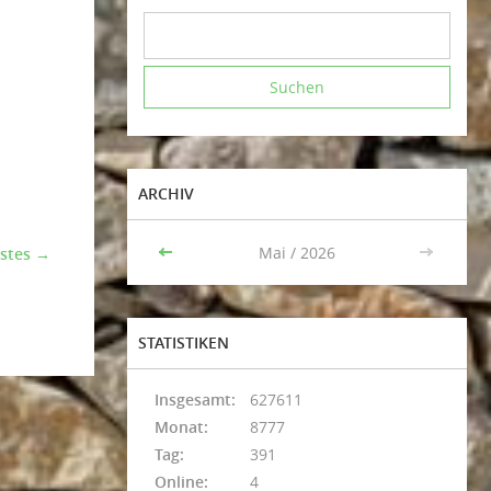
ARCHIV
<<
Mai / 2026
>>
stes →
STATISTIKEN
Insgesamt:
627611
Monat:
8777
Tag:
391
Online:
4