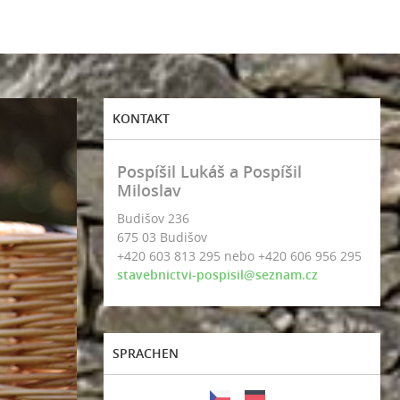
KONTAKT
Pospíšil Lukáš a Pospíšil
Miloslav
Budišov 236
675 03 Budišov
+420 603 813 295 nebo +420 606 956 295
stavebnictvi-pospisil@seznam.cz
SPRACHEN