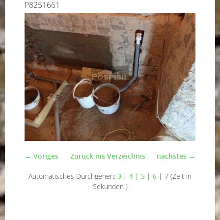
P8251661
← Voriges
Zurück ins Verzeichnis
nächstes →
Automatisches Durchgehen:
3
|
4
|
5
|
6
|
7
(Zeit in
Sekunden )