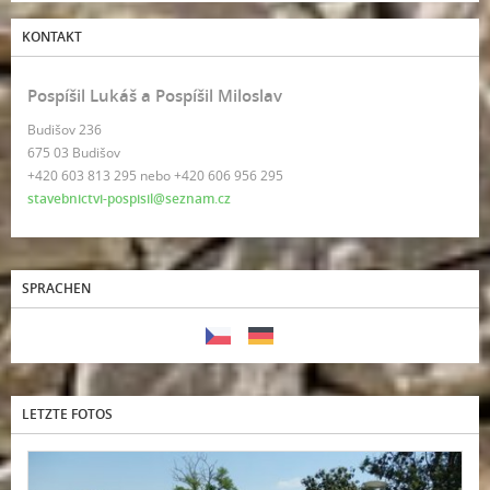
KONTAKT
Pospíšil Lukáš a Pospíšil Miloslav
Budišov 236
675 03 Budišov
+420 603 813 295 nebo +420 606 956 295
stavebnictvi-pospisil@seznam.cz
SPRACHEN
LETZTE FOTOS