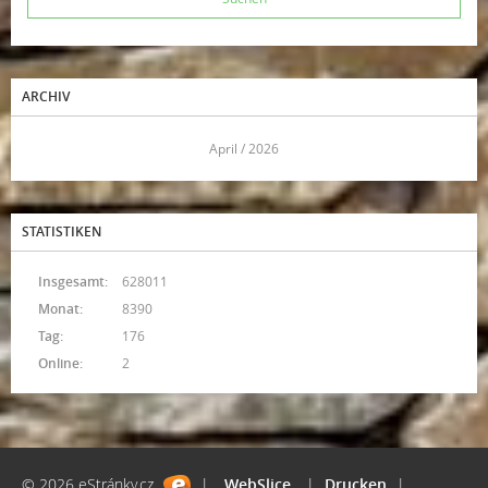
ARCHIV
<<
April / 2026
>>
STATISTIKEN
Insgesamt:
628011
Monat:
8390
Tag:
176
Online:
2
© 2026 eStránky.cz
|
WebSlice
|
Drucken
|