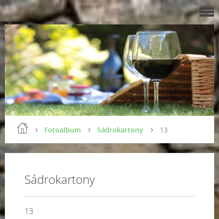
Fotoalbum
Sádrokartony
13
Sádrokartony
13