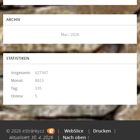
ARCHIV
<<
Mai / 2026
>>
STATISTIKEN
Insgesamt:
627347
Monat:
8823
Tag:
335
Online:
5
© 2026 eStránky.cz
|
WebSlice
|
Drucken
|
Aktualisiert: 30. 4. 2026
|
Nach oben ↑