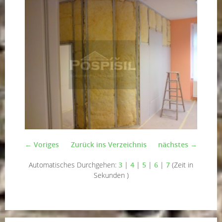
← Voriges
Zurück ins Verzeichnis
nächstes →
Automatisches Durchgehen:
3
|
4
|
5
|
6
|
7
(Zeit in
Sekunden )