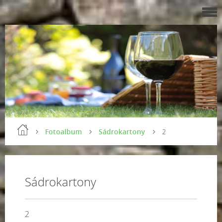
Fotoalbum
Sádrokartony
2
Sádrokartony
2