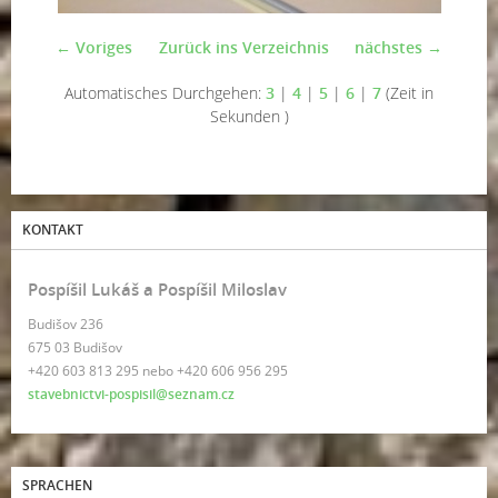
← Voriges
Zurück ins Verzeichnis
nächstes →
Automatisches Durchgehen:
3
|
4
|
5
|
6
|
7
(Zeit in
Sekunden )
KONTAKT
Pospíšil Lukáš a Pospíšil Miloslav
Budišov 236
675 03 Budišov
+420 603 813 295 nebo +420 606 956 295
stavebnictvi-pospisil@seznam.cz
SPRACHEN