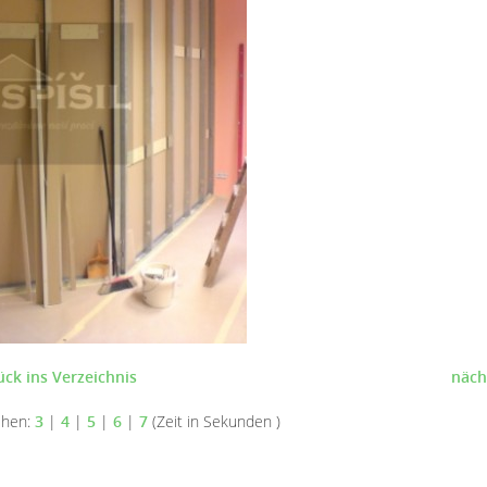
ück ins Verzeichnis
näch
ehen:
3
|
4
|
5
|
6
|
7
(Zeit in Sekunden )