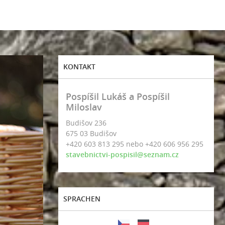
KONTAKT
Pospíšil Lukáš a Pospíšil
Miloslav
Budišov 236
675 03 Budišov
+420 603 813 295 nebo +420 606 956 295
stavebnictvi-pospisil@seznam.cz
SPRACHEN