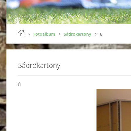
Fotoalbum
Sádrokartony
8
Sádrokartony
8