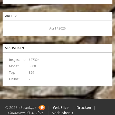
ARCHIV
<<
April / 2026
>>
STATISTIKEN
Insgesamt:
627324
Monat:
8808
Tag:
329
Online:
7
© 2026 eStránky.cz
|
WebSlice
|
Drucken
|
Aktualisiert: 30. 4. 2026
|
Nach oben ↑