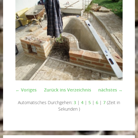
← Voriges
Zurück ins Verzeichnis
nächstes →
Automatisches Durchgehen:
3
|
4
|
5
|
6
|
7
(Zeit in
Sekunden )