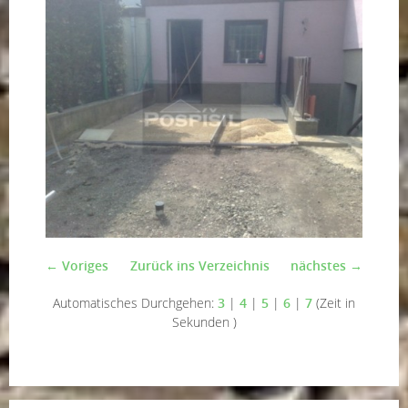
← Voriges
Zurück ins Verzeichnis
nächstes →
Automatisches Durchgehen:
3
|
4
|
5
|
6
|
7
(Zeit in
Sekunden )