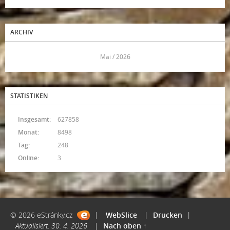
ARCHIV
<<
Mai / 2026
>>
STATISTIKEN
Insgesamt:
627858
Monat:
8498
Tag:
248
Online:
3
© 2026 eStránky.cz
|
WebSlice
|
Drucken
|
Aktualisiert: 30. 4. 2026
|
Nach oben ↑