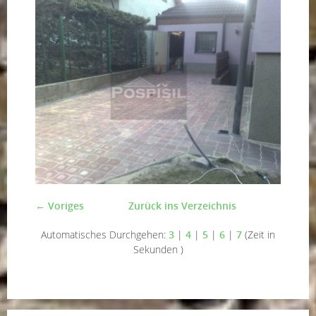
← Voriges
Zurück ins Verzeichnis
Automatisches Durchgehen:
3
|
4
|
5
|
6
|
7
(Zeit in
Sekunden )