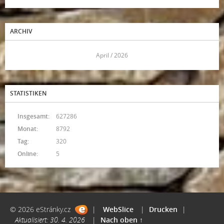
ARCHIV
<<
April / 2026
>>
STATISTIKEN
Insgesamt:
627286
Monat:
8792
Tag:
320
Online:
5
© 2026 eStránky.cz
|
WebSlice
|
Drucken
|
Aktualisiert: 30. 4. 2026
|
Nach oben ↑