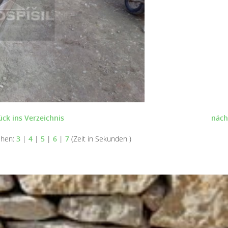
ück ins Verzeichnis
näch
ehen:
3
|
4
|
5
|
6
|
7
(Zeit in Sekunden )