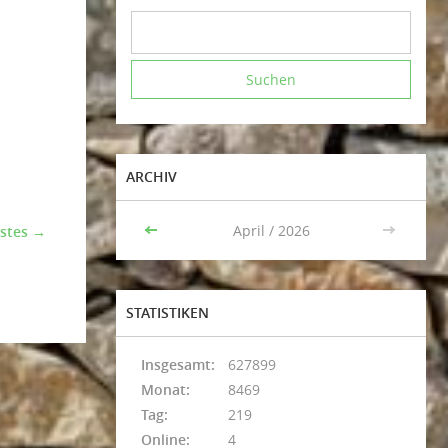
ARCHIV
<<
April / 2026
>>
stes →
STATISTIKEN
Insgesamt:
627899
Monat:
8469
Tag:
219
Online:
4