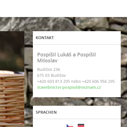
KONTAKT
Pospíšil Lukáš a Pospíšil
Miloslav
Budišov 236
675 03 Budišov
+420 603 813 295 nebo +420 606 956 295
stavebnictvi-pospisil@seznam.cz
SPRACHEN