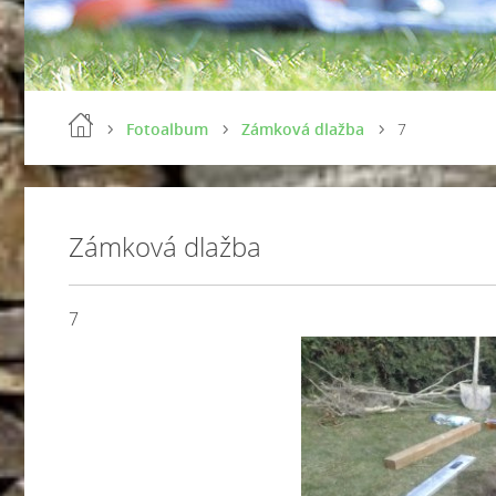
Fotoalbum
Zámková dlažba
7
Zámková dlažba
7