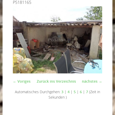
P5181165
← Voriges
Zurück ins Verzeichnis
nächstes →
Automatisches Durchgehen:
3
|
4
|
5
|
6
|
7
(Zeit in
Sekunden )