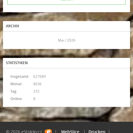
ARCHIV
<<
Mai / 2026
>>
STATISTIKEN
Insgesamt:
627689
Monat:
8636
Tag:
372
Online:
8
© 2026 eStránky.cz
|
WebSlice
|
Drucken
|