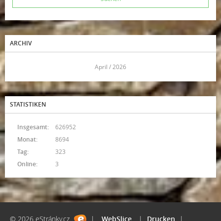
ARCHIV
<<
April / 2026
>>
STATISTIKEN
Insgesamt:
626952
Monat:
8694
Tag:
323
Online:
3
© 2026 eStránky.cz
|
WebSlice
|
Drucken
|