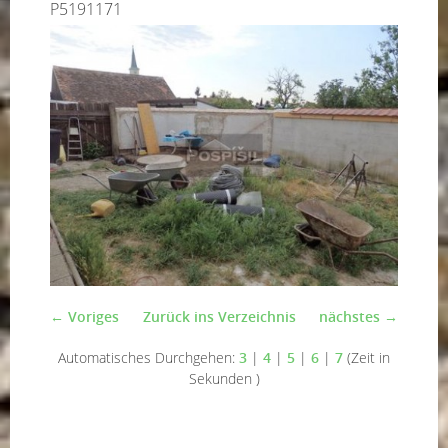
P5191171
← Voriges
Zurück ins Verzeichnis
nächstes →
Automatisches Durchgehen:
3
|
4
|
5
|
6
|
7
(Zeit in
Sekunden )