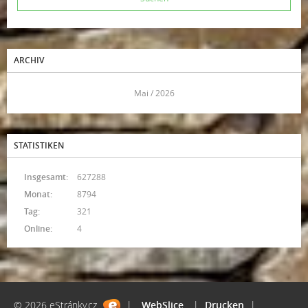
ARCHIV
<<
Mai / 2026
>>
STATISTIKEN
Insgesamt:
627288
Monat:
8794
Tag:
321
Online:
4
© 2026 eStránky.cz
|
WebSlice
|
Drucken
|