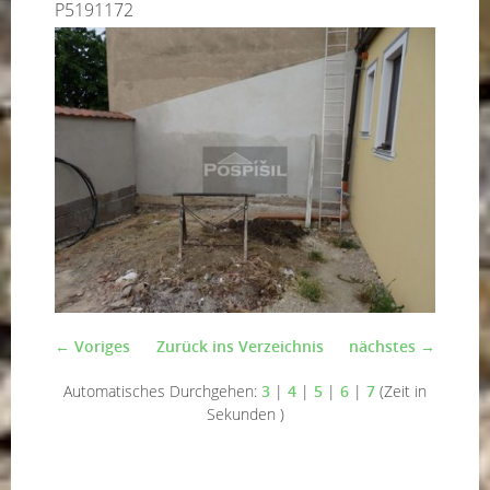
P5191172
← Voriges
Zurück ins Verzeichnis
nächstes →
Automatisches Durchgehen:
3
|
4
|
5
|
6
|
7
(Zeit in
Sekunden )