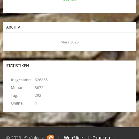
ARCHIV
<<
Mai / 2026
>>
STATISTIKEN
Insgesamt:
626865
Monat:
8672
Tag:
292
Online:
4
© 2026 eStránky.cz
|
WebSlice
|
Drucken
|