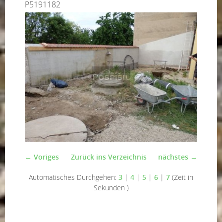
P5191182
← Voriges
Zurück ins Verzeichnis
nächstes →
Automatisches Durchgehen:
3
|
4
|
5
|
6
|
7
(Zeit in
Sekunden )