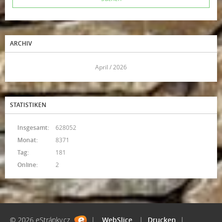
ARCHIV
<<
April / 2026
>>
STATISTIKEN
Insgesamt:
628052
Monat:
8371
Tag:
181
Online:
2
© 2026 eStránky.cz
|
WebSlice
|
Drucken
|