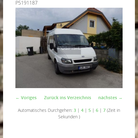
P5191187
← Voriges
Zurück ins Verzeichnis
nächstes →
Automatisches Durchgehen:
3
|
4
|
5
|
6
|
7
(Zeit in
Sekunden )