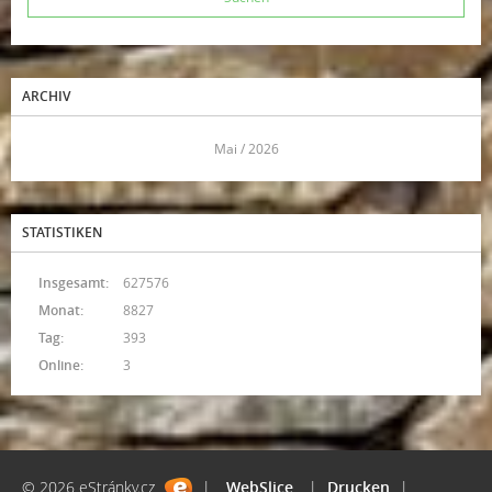
ARCHIV
<<
Mai / 2026
>>
STATISTIKEN
Insgesamt:
627576
Monat:
8827
Tag:
393
Online:
3
© 2026 eStránky.cz
|
WebSlice
|
Drucken
|