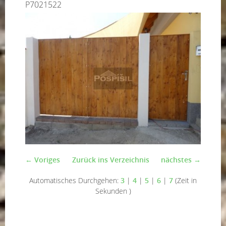
P7021522
← Voriges
Zurück ins Verzeichnis
nächstes →
Automatisches Durchgehen:
3
|
4
|
5
|
6
|
7
(Zeit in
Sekunden )