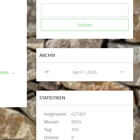
ARCHIV
<<
April / 2026
>>
stes →
STATISTIKEN
Insgesamt:
627401
Monat:
8859
Tag:
355
Online:
9