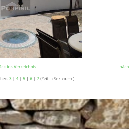
ück ins Verzeichnis
näch
ehen:
3
|
4
|
5
|
6
|
7
(Zeit in Sekunden )