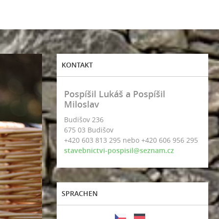
KONTAKT
Pospíšil Lukáš a Pospíšil
Miloslav
Budišov 236
675 03 Budišov
+420 603 813 295 nebo +420 606 956 295
stavebnictvi-pospisil@seznam.cz
SPRACHEN