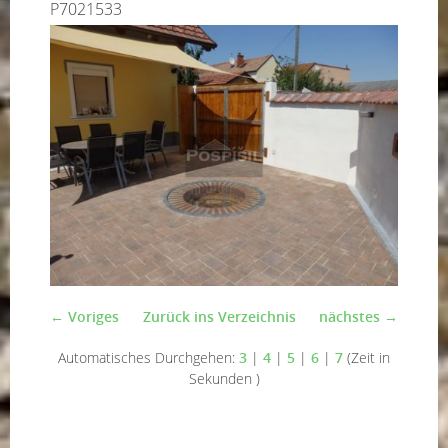
P7021533
← Voriges
Zurück ins Verzeichnis
nächstes →
Automatisches Durchgehen:
3
|
4
|
5
|
6
|
7
(Zeit in
Sekunden )