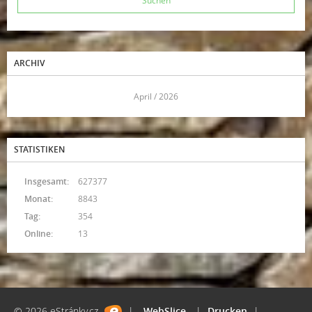
ARCHIV
<<
April / 2026
>>
STATISTIKEN
Insgesamt:
627377
Monat:
8843
Tag:
354
Online:
13
© 2026 eStránky.cz
|
WebSlice
|
Drucken
|