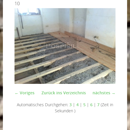
10
← Voriges
Zurück ins Verzeichnis
nächstes →
Automatisches Durchgehen:
3
|
4
|
5
|
6
|
7
(Zeit in
Sekunden )