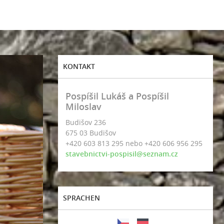
KONTAKT
Pospíšil Lukáš a Pospíšil
Miloslav
Budišov 236
675 03 Budišov
+420 603 813 295 nebo +420 606 956 295
stavebnictvi-pospisil@seznam.cz
SPRACHEN