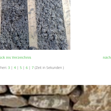
ück ins Verzeichnis
näch
ehen:
3
|
4
|
5
|
6
|
7
(Zeit in Sekunden )