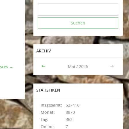
ARCHIV
<<
Mai / 2026
>>
stes →
STATISTIKEN
Insgesamt:
627416
Monat:
8870
Tag:
362
Online:
7