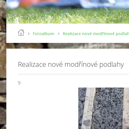
Fotoalbum
Realizace nové modřínové podla
Realizace nové modřínové podlahy
9