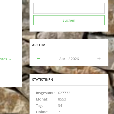
ARCHIV
<<
April / 2026
>>
stes →
STATISTIKEN
Insgesamt:
627732
Monat:
8553
Tag:
341
Online:
7