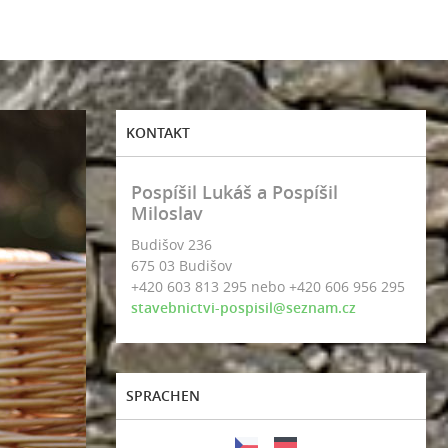
KONTAKT
Pospíšil Lukáš a Pospíšil
Miloslav
Budišov 236
675 03 Budišov
+420 603 813 295 nebo +420 606 956 295
stavebnictvi-pospisil@seznam.cz
SPRACHEN