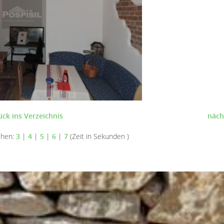
ück ins Verzeichnis
näch
ehen:
3
|
4
|
5
|
6
|
7
(Zeit in Sekunden )