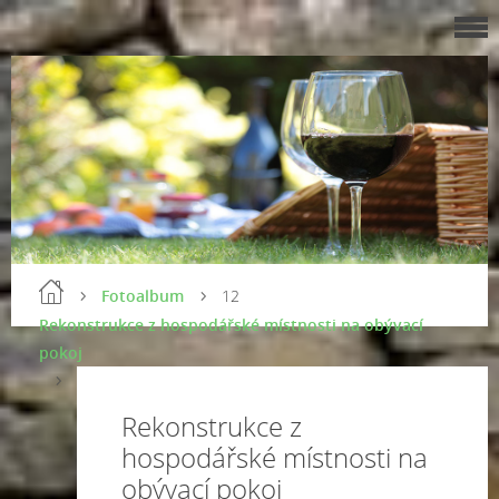
Fotoalbum
12
Rekonstrukce z hospodářské místnosti na obývací
pokoj
Rekonstrukce z
hospodářské místnosti na
obývací pokoj