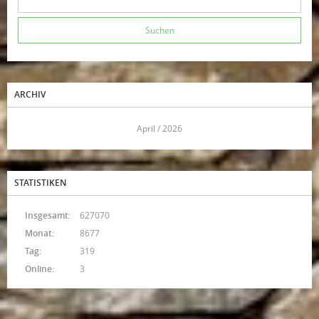
ARCHIV
<<
April / 2026
>>
STATISTIKEN
Insgesamt:
627070
Monat:
8677
Tag:
319
Online:
3