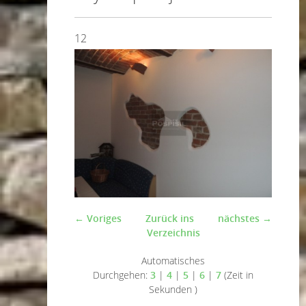
12
← Voriges
Zurück ins
nächstes →
Verzeichnis
Automatisches
Durchgehen:
3
|
4
|
5
|
6
|
7
(Zeit in
Sekunden )