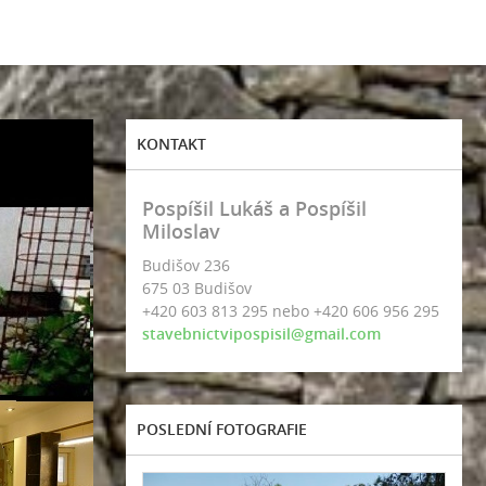
KONTAKT
Pospíšil Lukáš a Pospíšil
Miloslav
Budišov 236
675 03 Budišov
+420 603 813 295 nebo +420 606 956 295
stavebnictvipospisil@gmail.com
POSLEDNÍ FOTOGRAFIE