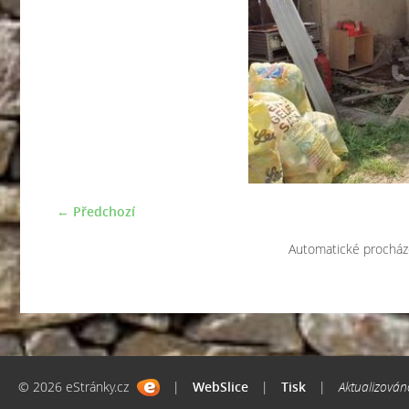
← Předchozí
Automatické procház
© 2026 eStránky.cz
|
WebSlice
|
Tisk
|
Aktualizován