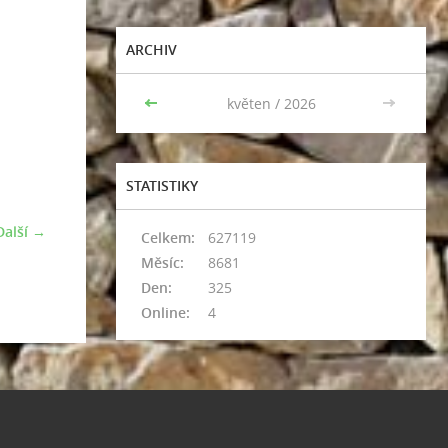
ARCHIV
<<
květen / 2026
>>
STATISTIKY
Další →
Celkem:
627119
Měsíc:
8681
Den:
325
Online:
4