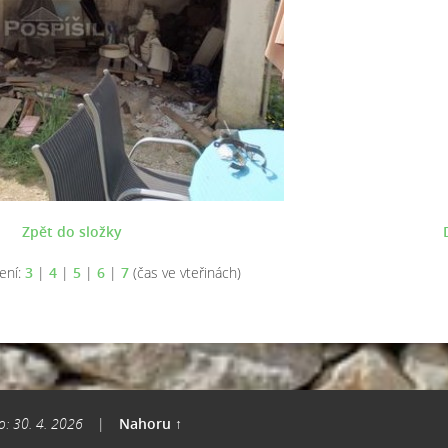
Zpět do složky
ení:
3
|
4
|
5
|
6
|
7
(čas ve vteřinách)
o: 30. 4. 2026
|
Nahoru ↑