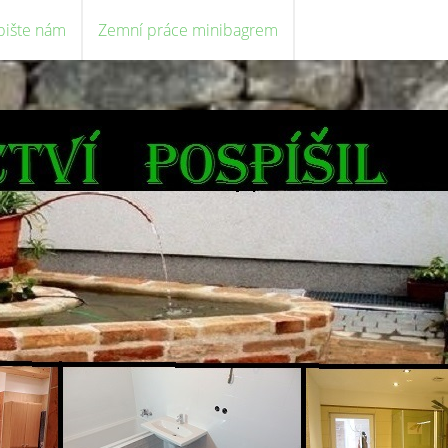
pište nám
Zemní práce minibagrem