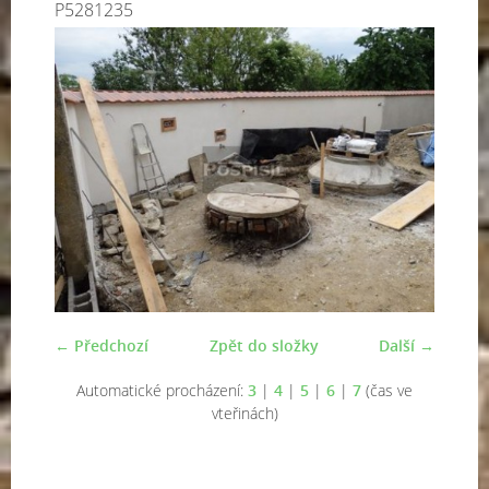
P5281235
← Předchozí
Zpět do složky
Další →
Automatické procházení:
3
|
4
|
5
|
6
|
7
(čas ve
vteřinách)