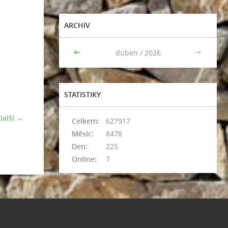
ARCHIV
<<
duben / 2026
>>
STATISTIKY
Další →
Celkem:
627917
Měsíc:
8478
Den:
225
Online:
7