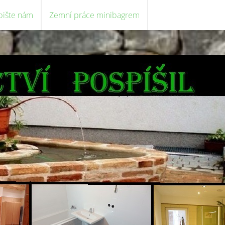
pište nám
Zemní práce minibagrem