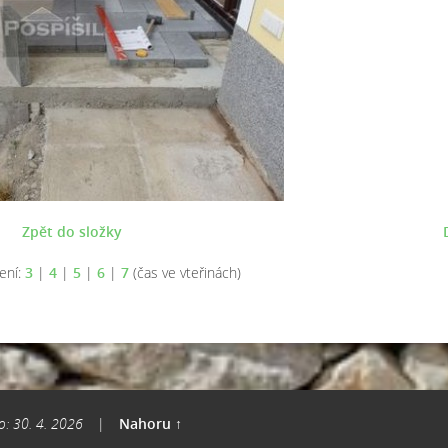
Zpět do složky
ení:
3
|
4
|
5
|
6
|
7
(čas ve vteřinách)
o: 30. 4. 2026
|
Nahoru ↑