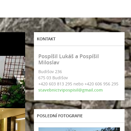
KONTAKT
Pospíšil Lukáš a Pospíšil
Miloslav
Budišov 236
675 03 Budišov
+420 603 813 295 nebo +420 606 956 295
stavebnictvipospisil@gmail.com
POSLEDNÍ FOTOGRAFIE