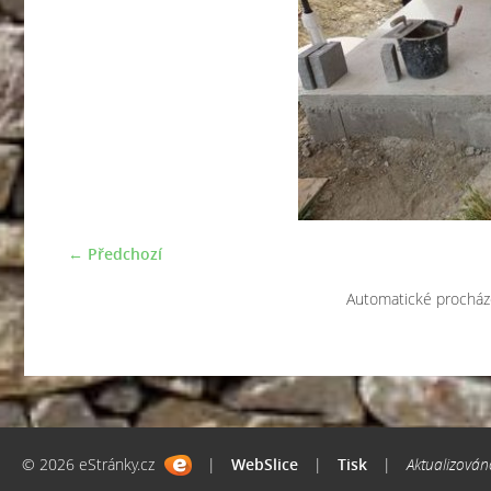
← Předchozí
Automatické procház
© 2026 eStránky.cz
|
WebSlice
|
Tisk
|
Aktualizován