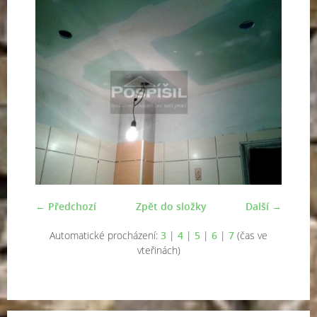
← Předchozí
Zpět do složky
Další →
Automatické procházení:
3
|
4
|
5
|
6
|
7
(čas ve
vteřinách)