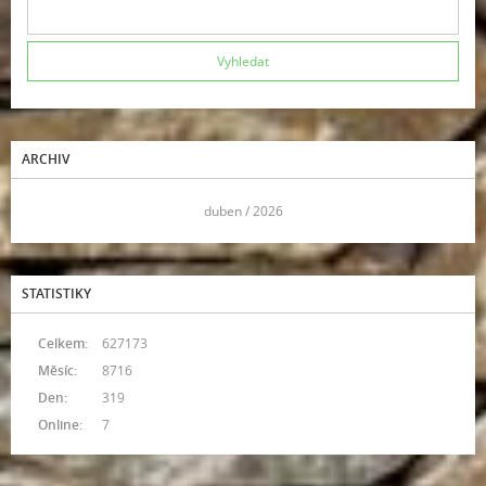
ARCHIV
<<
duben / 2026
>>
STATISTIKY
Celkem:
627173
Měsíc:
8716
Den:
319
Online:
7