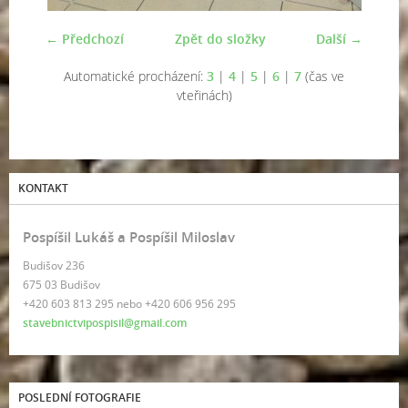
← Předchozí
Zpět do složky
Další →
Automatické procházení:
3
|
4
|
5
|
6
|
7
(čas ve
vteřinách)
KONTAKT
Pospíšil Lukáš a Pospíšil Miloslav
Budišov 236
675 03 Budišov
+420 603 813 295 nebo +420 606 956 295
stavebnictvipospisil@gmail.com
POSLEDNÍ FOTOGRAFIE