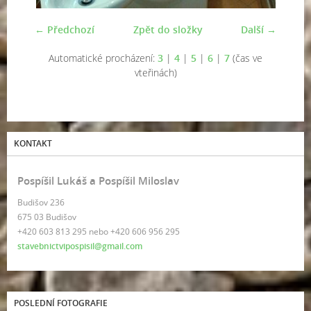
← Předchozí
Zpět do složky
Další →
Automatické procházení:
3
|
4
|
5
|
6
|
7
(čas ve
vteřinách)
KONTAKT
Pospíšil Lukáš a Pospíšil Miloslav
Budišov 236
675 03 Budišov
+420 603 813 295 nebo +420 606 956 295
stavebnictvipospisil@gmail.com
POSLEDNÍ FOTOGRAFIE