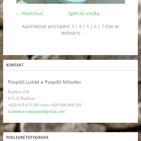
← Předchozí
Zpět do složky
Automatické procházení:
3
|
4
|
5
|
6
|
7
(čas ve
vteřinách)
KONTAKT
Pospíšil Lukáš a Pospíšil Miloslav
Budišov 236
675 03 Budišov
+420 603 813 295 nebo +420 606 956 295
stavebnictvipospisil@gmail.com
POSLEDNÍ FOTOGRAFIE