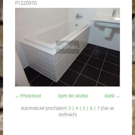
P1220970
← Předchozí
Zpět do složky
Další →
Automatické procházení:
3
|
4
|
5
|
6
|
7
(čas ve
vteřinách)