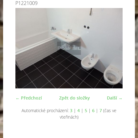
P1221009
← Předchozí
Zpět do složky
Další →
Automatické procházení:
3
|
4
|
5
|
6
|
7
(čas ve
vteřinách)