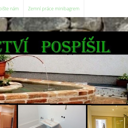
pište nám
Zemní práce minibagrem