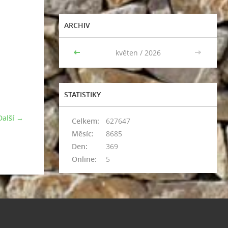
ARCHIV
<<
květen / 2026
>>
STATISTIKY
Další →
Celkem:
627647
Měsíc:
8685
Den:
369
Online:
5