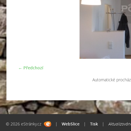
← Předchozí
Automatické procház
© 2026 eStránky.cz
|
WebSlice
|
Tisk
|
Aktualizován