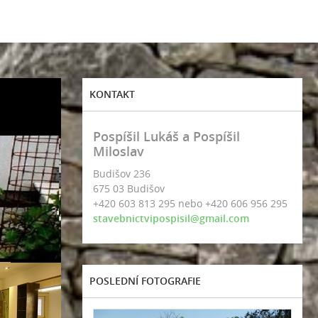
KONTAKT
Pospíšil Lukáš a Pospíšil
Miloslav
Budišov 236
675 03 Budišov
+420 603 813 295 nebo +420 606 956 295
stavebnictvipospisil@gmail.com
POSLEDNÍ FOTOGRAFIE