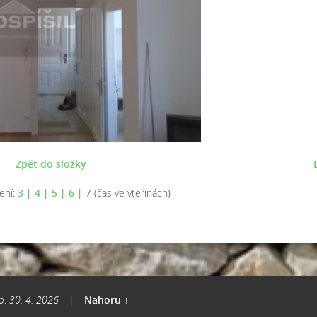
Zpět do složky
ení:
3
|
4
|
5
|
6
|
7
(čas ve vteřinách)
o: 30. 4. 2026
|
Nahoru ↑