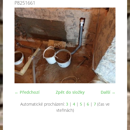
P8251661
← Předchozí
Zpět do složky
Další →
Automatické procházení:
3
|
4
|
5
|
6
|
7
(čas ve
vteřinách)