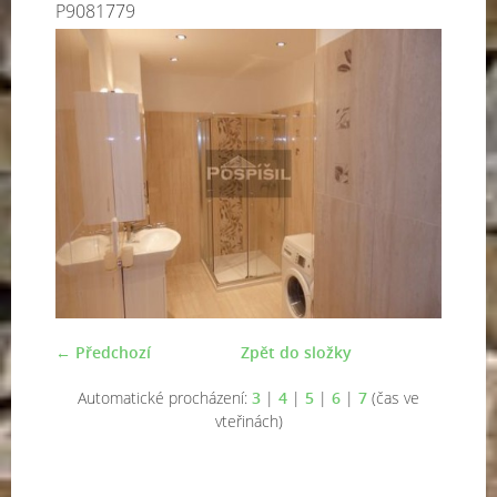
P9081779
← Předchozí
Zpět do složky
Automatické procházení:
3
|
4
|
5
|
6
|
7
(čas ve
vteřinách)