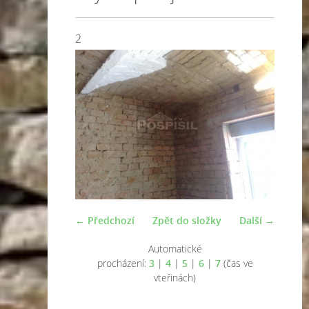
2
← Předchozí
Zpět do složky
Další →
Automatické
procházení:
3
|
4
|
5
|
6
|
7
(čas ve
vteřinách)